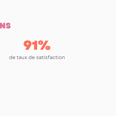
ONS
91
%
de taux de satisfaction