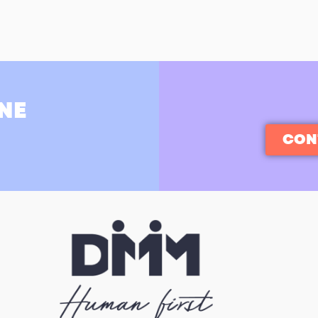
NE
CON