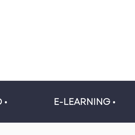
 •
E-LEARNING •