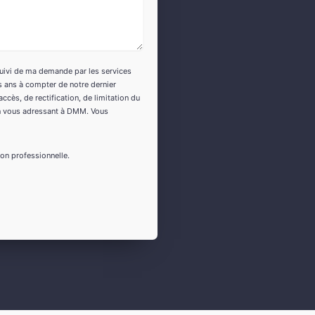
 suivi de ma demande par les services
s ans à compter de notre dernier
ccès, de rectification, de limitation du
 en vous adressant à DMM. Vous
ion professionnelle.