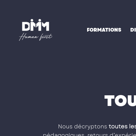
Aller
au
contenu
FORMATIONS
D
TOU
Nous décryptons
toutes les
pédagogiques, retours d’expérien