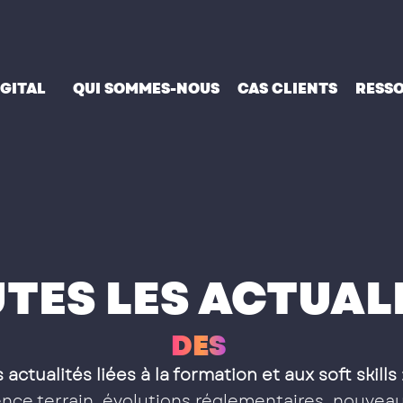
IGITAL
QUI SOMMES-NOUS
CAS CLIENTS
RESS
TES LES ACTUAL
D
E
S
S
O
F
T
S
K
I
 actualités liées à la formation et aux soft skills
ce terrain, évolutions réglementaires, nouveau