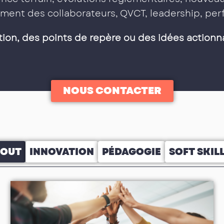
ment des collaborateurs, QVCT, leadership, p
tion, des points de repère ou des idées actionn
NOUS CONTACTER
TOUT
INNOVATION
PÉDAGOGIE
SOFT SKIL