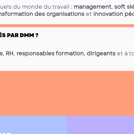
tuels du monde du travail :
management
,
soft ski
nsformation des organisations
et
innovation p
ÉS PAR DMM ?
s
,
RH
,
responsables formation
,
dirigeants
et à t