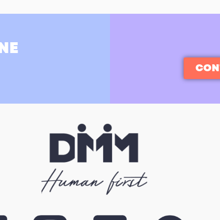
NE
CON