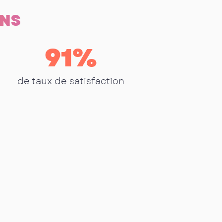
ONS
91
%
de taux de satisfaction