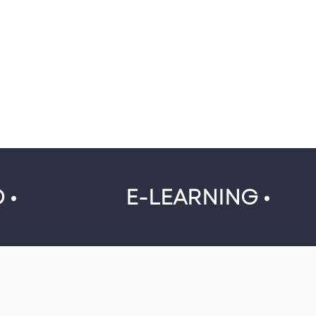
 •
E-LEARNING •