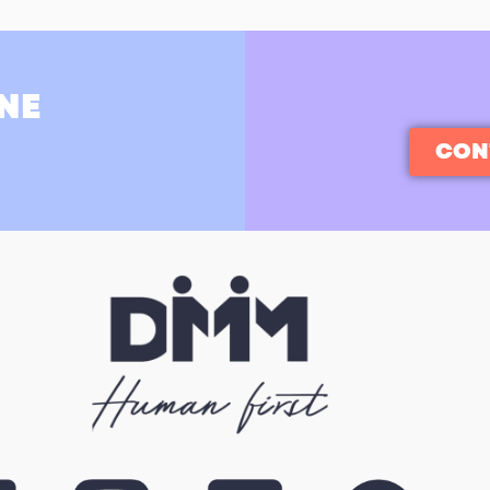
NE
CON