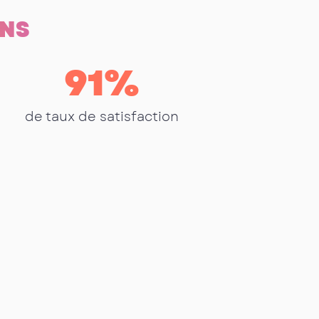
ONS
91
%
de taux de satisfaction