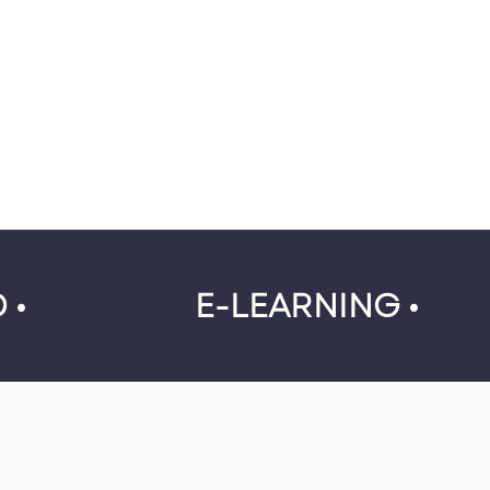
 •
E-LEARNING •