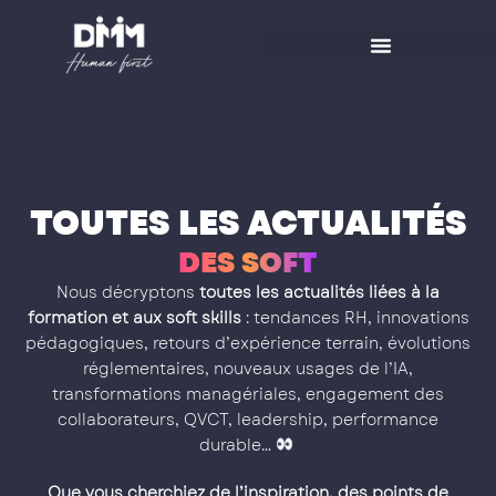
Aller
au
contenu
TOUTES LES ACTUALITÉS
D
E
S
S
O
F
T
S
K
I
L
L
Nous décryptons
toutes les actualités liées à la
formation et aux soft skills
: tendances RH, innovations
pédagogiques, retours d’expérience terrain, évolutions
réglementaires, nouveaux usages de l’IA,
transformations managériales, engagement des
collaborateurs, QVCT, leadership, performance
durable…
Que vous cherchiez de l’inspiration, des points de