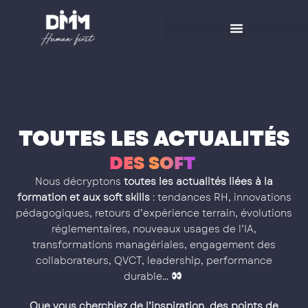
Aller
au
contenu
TOUTES LES ACTUALITÉS
D
E
S
S
O
F
T
S
K
I
L
L
S
Nous décryptons
toutes les actualités liées à la
formation et aux soft skills
: tendances RH, innovations
pédagogiques, retours d’expérience terrain, évolutions
réglementaires, nouveaux usages de l’IA,
transformations managériales, engagement des
collaborateurs, QVCT, leadership, performance
durable…
Que vous cherchiez de l’inspiration, des points de