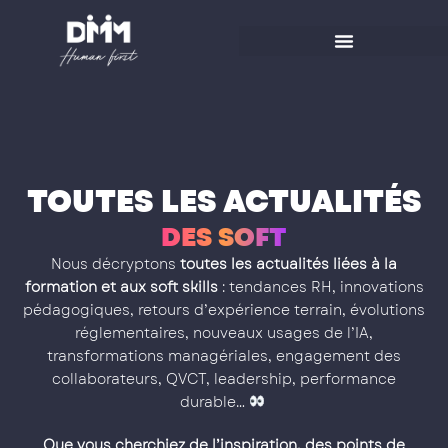
Aller
au
contenu
TOUTES LES ACTUALITÉS
D
E
S
S
O
F
T
S
K
I
L
L
Nous décryptons
toutes les actualités liées à la
formation et aux soft skills
: tendances RH, innovations
pédagogiques, retours d’expérience terrain, évolutions
réglementaires, nouveaux usages de l’IA,
transformations managériales, engagement des
collaborateurs, QVCT, leadership, performance
durable…
Que vous cherchiez de l’inspiration, des points de