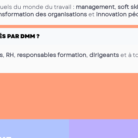
tuels du monde du travail :
management
,
soft ski
nsformation des organisations
et
innovation p
ÉS PAR DMM ?
s
,
RH
,
responsables formation
,
dirigeants
et à t