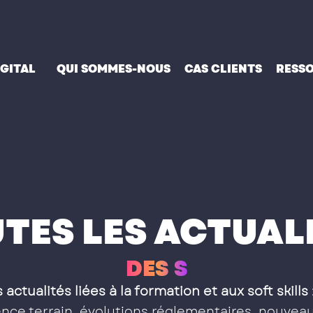
IGITAL
QUI SOMMES-NOUS
CAS CLIENTS
RESS
TES LES ACTUAL
D
E
S
S
O
F
T
S
K
I
 actualités liées à la formation et aux soft skills
ce terrain, évolutions réglementaires, nouveau