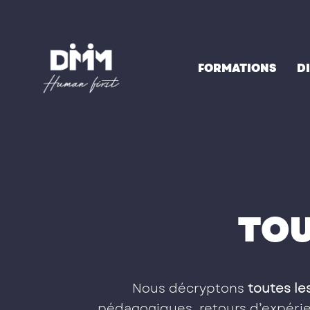
Aller
au
contenu
FORMATIONS
D
TOU
Nous décryptons
toutes les
pédagogiques, retours d’expérien