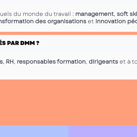
tuels du monde du travail :
management
,
soft ski
nsformation des organisations
et
innovation p
ÉS PAR DMM ?
s
,
RH
,
responsables formation
,
dirigeants
et à t