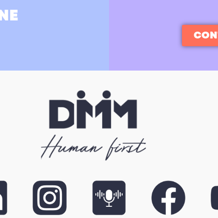
NE
CON