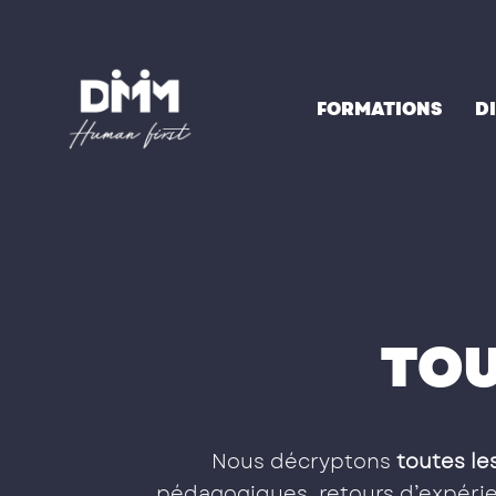
Aller
au
contenu
FORMATIONS
D
TOU
Nous décryptons
toutes les
pédagogiques, retours d’expérien