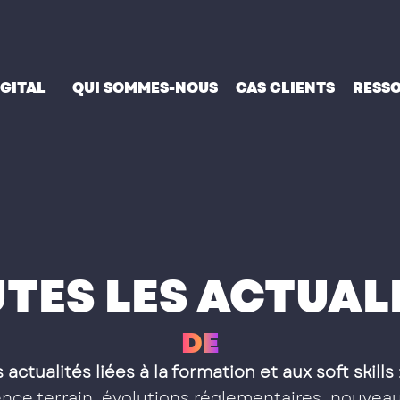
IGITAL
QUI SOMMES-NOUS
CAS CLIENTS
RESS
TES LES ACTUAL
D
E
S
S
 actualités liées à la formation et aux soft skills
ce terrain, évolutions réglementaires, nouveau