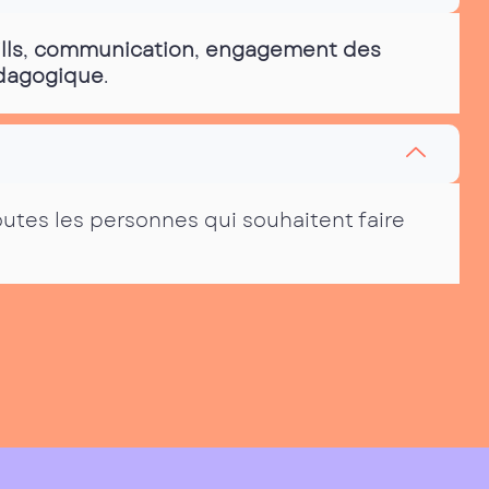
lls
,
communication
,
engagement des
édagogique
.
outes les personnes qui souhaitent faire