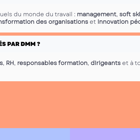
tuels du monde du travail :
management
,
soft ski
nsformation des organisations
et
innovation p
ÉS PAR DMM ?
s
,
RH
,
responsables formation
,
dirigeants
et à t