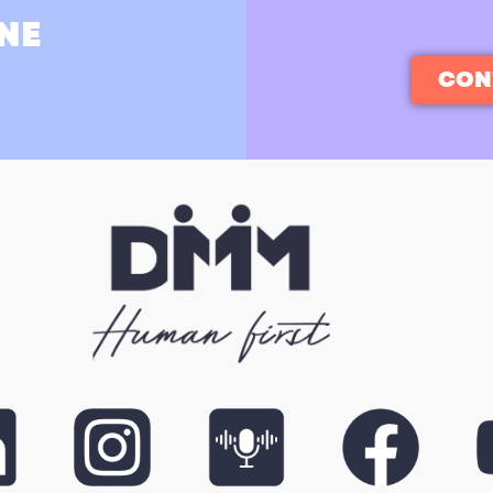
NE
CON