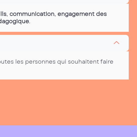
lls
,
communication
,
engagement des
édagogique
.
outes les personnes qui souhaitent faire