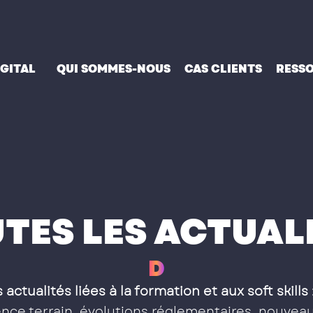
IGITAL
QUI SOMMES-NOUS
CAS CLIENTS
RESS
TES LES ACTUAL
D
E
S
S
 actualités liées à la formation et aux soft skills
ce terrain, évolutions réglementaires, nouveau