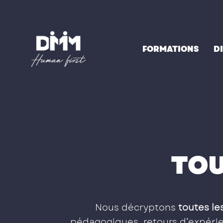
Aller
au
contenu
FORMATIONS
D
TOU
Nous décryptons
toutes les
pédagogiques, retours d’expérien