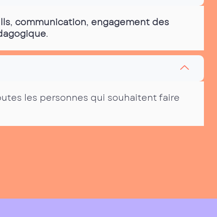
lls
,
communication
,
engagement des
édagogique
.
outes les personnes qui souhaitent faire