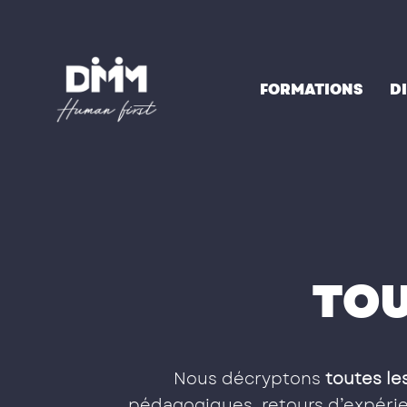
Aller
au
contenu
FORMATIONS
D
TOU
Nous décryptons
toutes les
pédagogiques, retours d’expérien