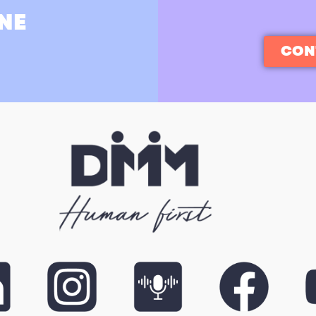
NE
CON