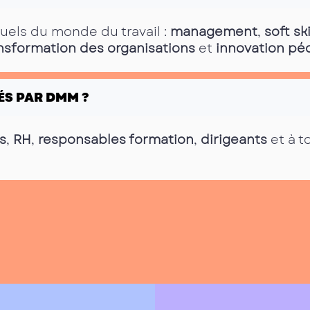
tuels du monde du travail :
management
,
soft ski
nsformation des organisations
et
innovation p
ÉS PAR DMM ?
s
,
RH
,
responsables formation
,
dirigeants
et à t