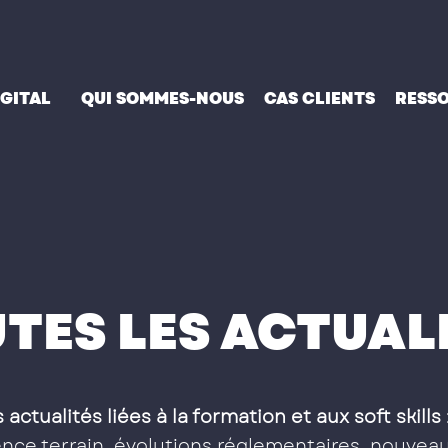
IGITAL
QUI SOMMES-NOUS
CAS CLIENTS
RESS
TES LES ACTUAL
D
E
S
 actualités liées à la formation et aux soft skills
ce terrain, évolutions réglementaires, nouveau