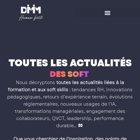
Aller
au
contenu
TOUTES LES ACTUALITÉS
D
E
S
S
O
F
T
S
K
I
L
L
S
Nous décryptons
toutes les actualités liées à la
formation et aux soft skills
: tendances RH, innovations
pédagogiques, retours d’expérience terrain, évolutions
réglementaires, nouveaux usages de l’IA,
transformations managériales, engagement des
collaborateurs, QVCT, leadership, performance
durable…
Que vous cherchiez de l’inspiration, des points de