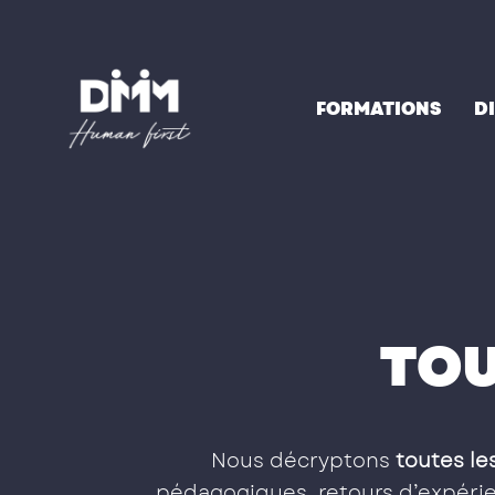
Aller
au
contenu
FORMATIONS
D
TOU
Nous décryptons
toutes les
pédagogiques, retours d’expérien