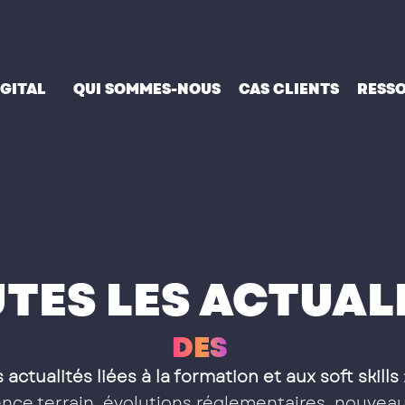
IGITAL
QUI SOMMES-NOUS
CAS CLIENTS
RESS
TES LES ACTUAL
D
E
S
S
O
F
T
S
K
I
L
 actualités liées à la formation et aux soft skills
ce terrain, évolutions réglementaires, nouveau