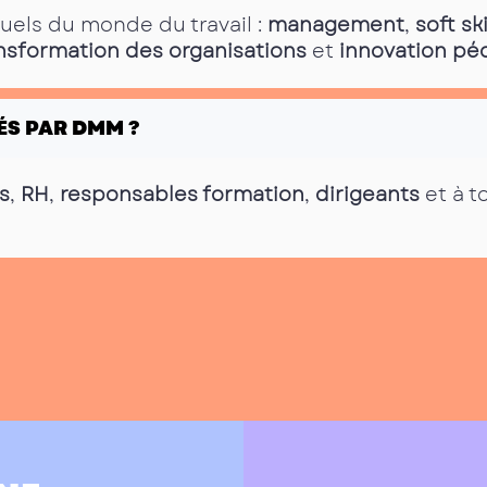
tuels du monde du travail :
management
,
soft ski
nsformation des organisations
et
innovation p
ÉS PAR DMM ?
s
,
RH
,
responsables formation
,
dirigeants
et à t