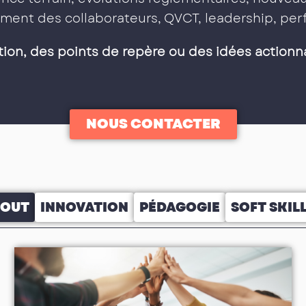
ment des collaborateurs, QVCT, leadership, p
tion, des points de repère ou des idées actionn
NOUS CONTACTER
TOUT
INNOVATION
PÉDAGOGIE
SOFT SKIL