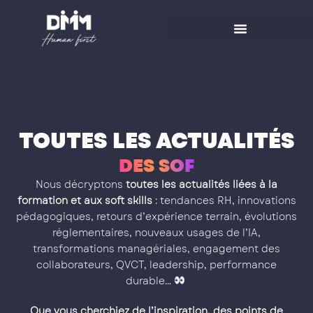
Aller
au
contenu
TOUTES LES ACTUALITÉS
D
E
S
S
O
F
T
S
K
I
L
Nous décryptons
toutes les actualités liées à la
formation et aux soft skills
: tendances RH, innovations
pédagogiques, retours d’expérience terrain, évolutions
réglementaires, nouveaux usages de l’IA,
transformations managériales, engagement des
collaborateurs, QVCT, leadership, performance
durable…
Que vous cherchiez de l’inspiration, des points de