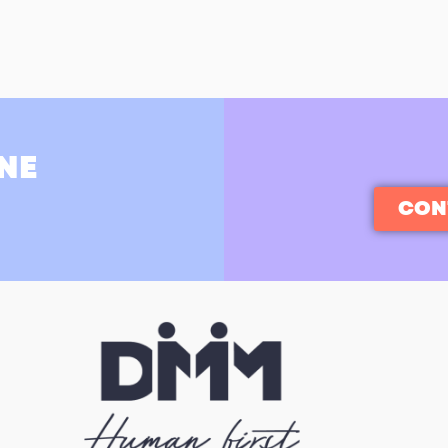
NE
CON