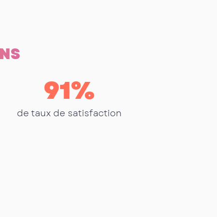
ONS
91
%
de taux de satisfaction