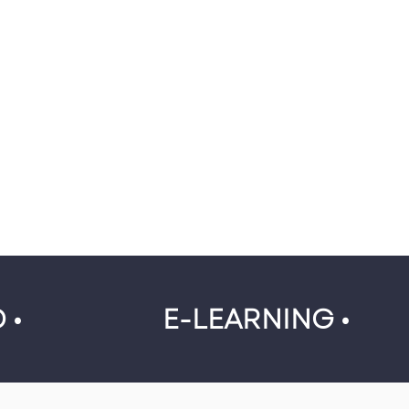
 •
E-LEARNING •