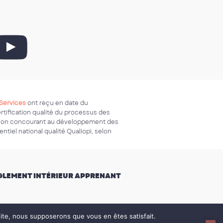
Services
ont reçu en date du
ertification qualité du processus des
ation concourant au développement des
ntiel national qualité Qualiopi, selon
GLEMENT INTÉRIEUR APPRENANT
 site, nous supposerons que vous en êtes satisfait.