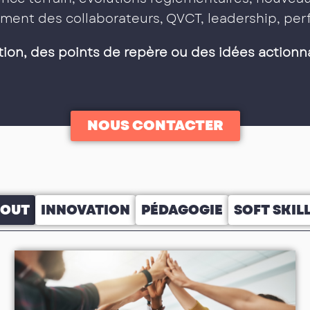
ment des collaborateurs, QVCT, leadership, p
tion, des points de repère ou des idées actionn
NOUS CONTACTER
TOUT
INNOVATION
PÉDAGOGIE
SOFT SKIL