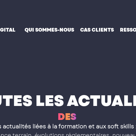
IGITAL
QUI SOMMES-NOUS
CAS CLIENTS
RESS
TES LES ACTUAL
D
E
S
S
O
F
T
S
K
I
L
 actualités liées à la formation et aux soft skills
ce terrain, évolutions réglementaires, nouveau