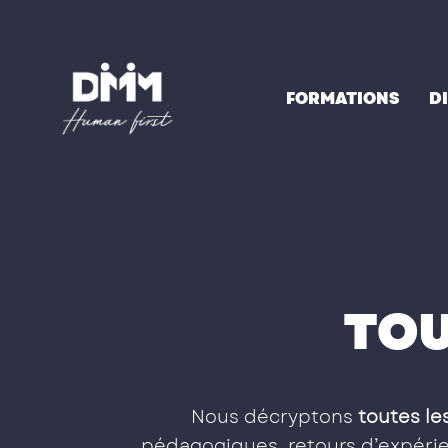
Aller
au
contenu
FORMATIONS
D
TOU
Nous décryptons
toutes les
pédagogiques, retours d’expérien