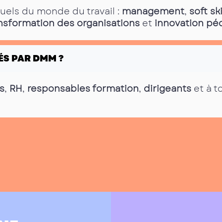
tuels du monde du travail :
management
,
soft ski
nsformation des organisations
et
innovation p
ÉS PAR DMM ?
s
,
RH
,
responsables formation
,
dirigeants
et à t